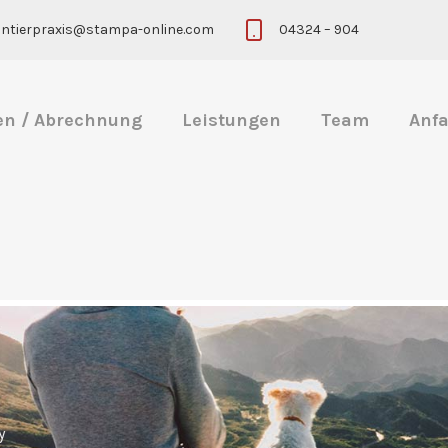
eintierpraxis@stampa-online.com
04324 – 904
en / Abrechnung
Leistungen
Team
Anfa
y