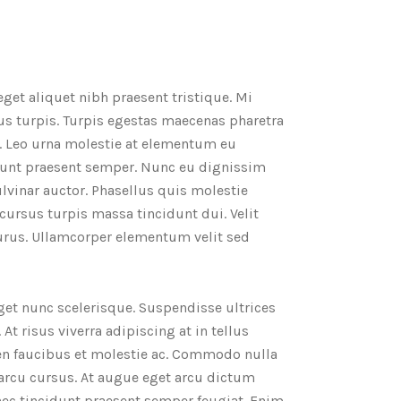
get aliquet nibh praesent tristique. Mi
us turpis. Turpis egestas maecenas pharetra
a. Leo urna molestie at elementum eu
cidunt praesent semper. Nunc eu dignissim
lvinar auctor. Phasellus quis molestie
 cursus turpis massa tincidunt dui. Velit
purus. Ullamcorper elementum velit sed
get nunc scelerisque. Suspendisse ultrices
At risus viverra adipiscing at in tellus
ien faucibus et molestie ac. Commodo nulla
 arcu cursus. At augue eget arcu dictum
 nec tincidunt praesent semper feugiat. Enim