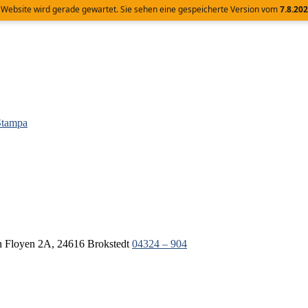
 Website wird gerade gewartet. Sie sehen eine gespeicherte Version vom
7.8.20
n Floyen 2A, 24616 Brokstedt
04324 – 904