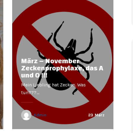
März – November
Zeckenprophylaxe, das A
und O !!!
Mein Liebling hat Zecken. Was
tun???…
Admin
23
März